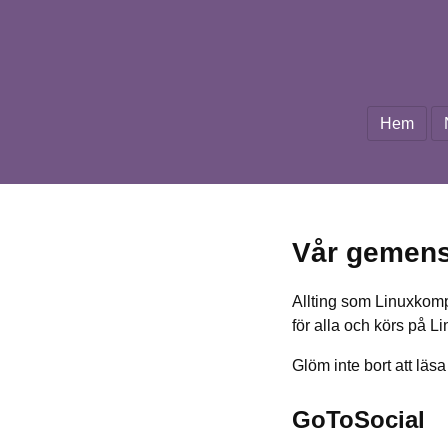
Hem
Vår gemen
Allting som Linuxkompis
för alla och körs på 
Glöm inte bort att läs
GoToSocial