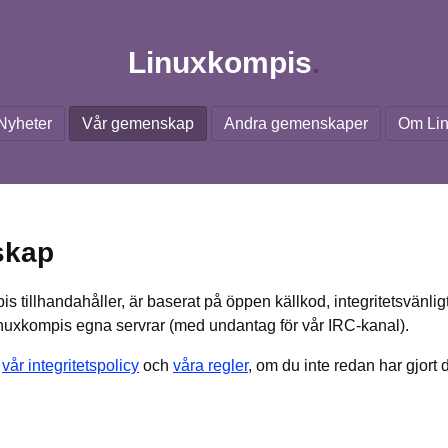
Linuxkompis
Nyheter
Vår gemenskap
Andra gemenskaper
Om Li
skap
 tillhandahåller, är baserat på öppen källkod, integritetsvänligt, gr
Linuxkompis egna servrar (med undantag för vår IRC-kanal).
a
vår integritetspolicy
och
våra regler
, om du inte redan har gjort d