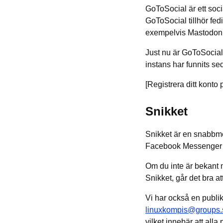
GoToSocial är ett soci
GoToSocial tillhör fe
exempelvis Mastodon
Just nu är GoToSocial
instans har funnits sed
[Registrera ditt konto
Snikket
Snikket är en snabbme
Facebook Messenger
Om du inte är bekant
Snikket, går det bra at
Vi har också en publik
linuxkompis@groups.s
vilket innebär att all