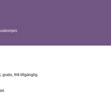
nuxkompis
atis, fritt tillgänglig
et.