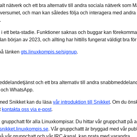
alt nätverk och ett bra alternativ till andra sociala nätverk som 
diversumet, och man kan således följa och interagera med andr
.
 i ett beta-stadie. Funktioner saknas och buggar kan förekomma.
an början av 2023, och allting har hittills fungerat väldigt bra för
 på länken
gts.linuxkompis.se/signup
.
ddelandetjänst och ett bra alternativ till andra snabbmeddelan
 och WhatsApp.
 med Snikket kan du läsa
vår introduktion till Snikket
. Om du önsk
t
kontakta oss via e-post
.
 gruppchatt för alla Linuxkompisar. Du hittar vår gruppchatt på 
nikket.linuxkompis.se
. Vår gruppchattt är bryggad med vår pub
a på vår gruppchatt och vår IRC-kanal, kan prata med varandra.