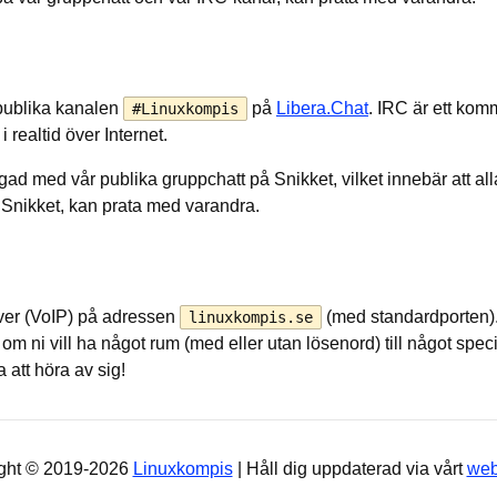
 publika kanalen
på
Libera.Chat
. IRC är ett kom
#Linuxkompis
 realtid över Internet.
ad med vår publika gruppchatt på Snikket, vilket innebär att al
 Snikket, kan prata med varandra.
ver (VoIP) på adressen
(med standardporten). 
linuxkompis.se
m ni vill ha något rum (med eller utan lösenord) till något speciel
a att höra av sig!
ght © 2019-2026
Linuxkompis
| Håll dig uppdaterad via vårt
web