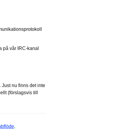
munikationsprotokoll
la på vår IRC-kanal
Just nu finns det inte
lt (förslagsvis till
bflöde
.