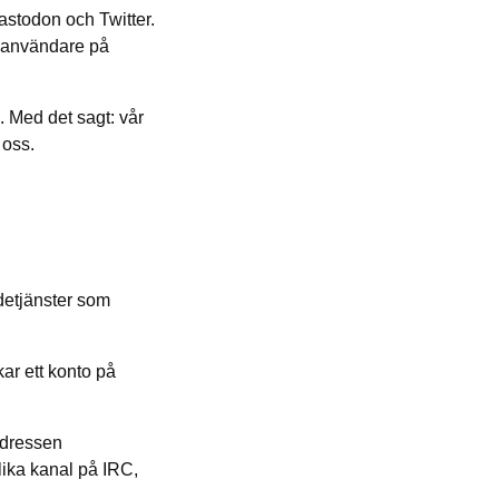
Mastodon och Twitter.
a användare på
 Med det sagt: vår
 oss.
detjänster som
ar ett konto på
adressen
lika kanal på IRC,